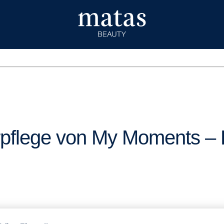
rpflege von My Moments –