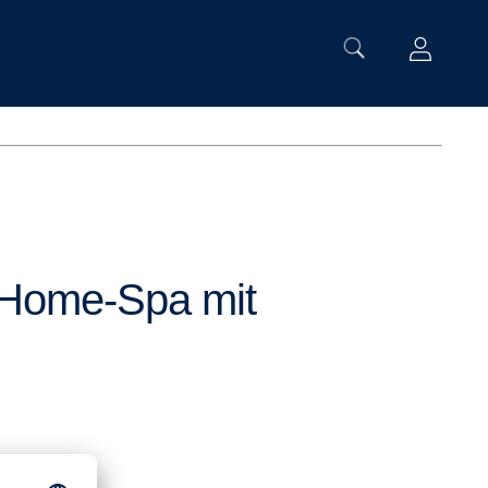
 Home-Spa mit