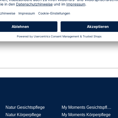
My Moments
My Moments Entspannende Handseife
Natur Gesichtspflege
My Moments Gesichtspflege
Natur Körperpflege
My Moments Körperpflege