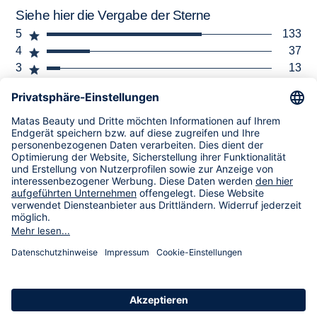
Siehe hier die Vergabe der Sterne
5
133
4
37
3
13
2
6
1
3
Infos
Striber
Natur
Matas Natur Körperlotion
My Moments
€12,99