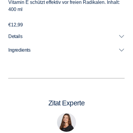
Vitamin E schützt effektiv vor freien Radikalen.
Inhalt:
400 ml
Regular
€12,99
price
Details
Ingredients
Adding
product
to
your
cart
Zitat Experte