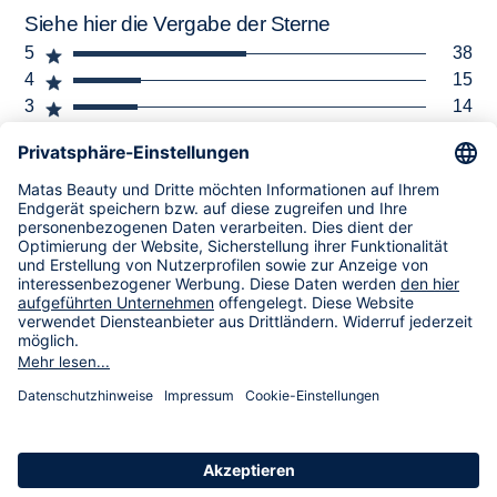
Siehe hier die Vergabe der Sterne
5
38
4
15
3
14
2
4
1
6
Infos
Striber
Natur
Matas Natur Leave-in Haarkur
My Moments
€9,99