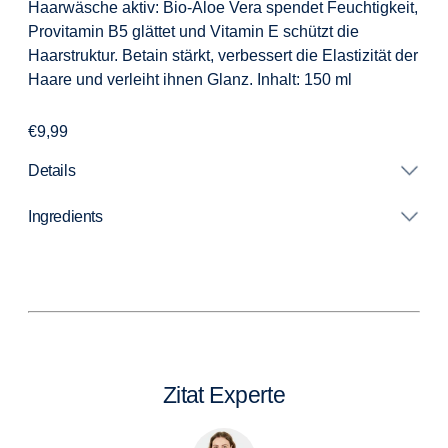
Haarwäsche aktiv: Bio-Aloe Vera spendet Feuchtigkeit,
Provitamin B5 glättet und Vitamin E schützt die
Haarstruktur. Betain stärkt, verbessert die Elastizität der
Haare und verleiht ihnen Glanz.
Inhalt: 150 ml
Regular
€9,99
price
Details
Ingredients
Adding
product
to
your
cart
Zitat Experte