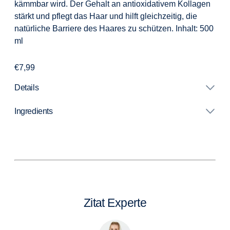
kämmbar wird. Der Gehalt an antioxidativem Kollagen
stärkt und pflegt das Haar und hilft gleichzeitig, die
natürliche Barriere des Haares zu schützen.
Inhalt: 500
ml
Regular
€7,99
price
Details
Ingredients
Adding
product
to
your
cart
Zitat Experte