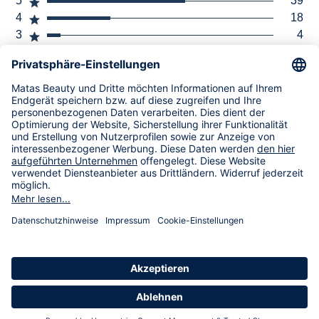
5
39
4
18
3
4
2
0
1
2
Infos
Striber
Natur
Matas Striber Luxus Conditioner
My Moments
€7,99
Choose a vendor