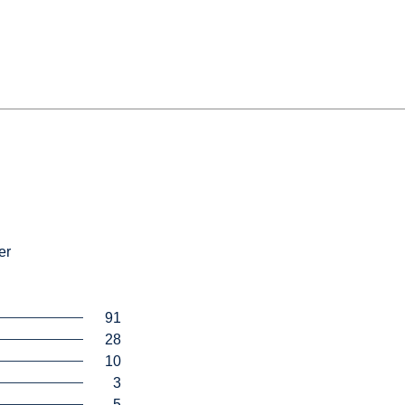
er
91
28
10
3
5