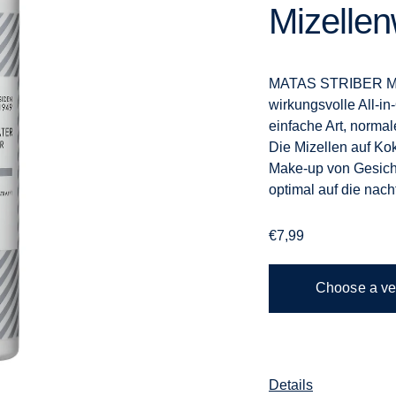
Mizelle
MATAS STRIBER M
wirkungsvolle All-in
einfache Art, normal
Die Mizellen auf Ko
Make-up von Gesicht 
optimal auf die nach
Regular
€7,99
price
Choose a v
Adding
Details