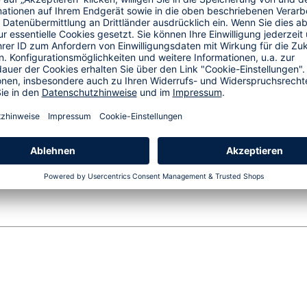
NORDIC SWAN
üm ist ein All-in-One-
inheiten einfach, sanft