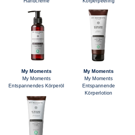
Handcreme
Körperpeeling
My Moments
My Moments
My Moments
My Moments
Entspannendes Körperöl
Entspannende
Körperlotion